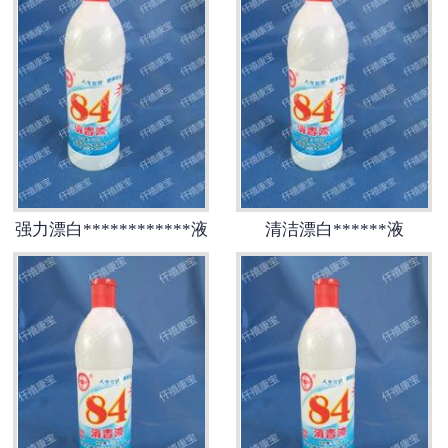
新洁尔灭******液系列
******洗液系列
纸箱系列
包装瓶系列
强力漂白************液
清洁漂白******液