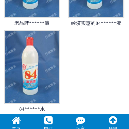
老品牌******液
经济实惠的84******液
84******水
首页
电话
留言
顶部