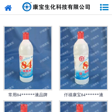
网站首页
酒精系列
84******液系列
碘伏系列
碘酊系列
来苏尔系列
双氧水系列
常用84******液品牌
仟禧康宝84******液
甲紫******液系列
戊二醛******液系列