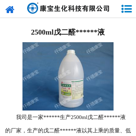
网站首页
酒精系列
2500ml戊二醛******液
84******液系列
碘伏系列
碘酊系列
来苏尔系列
双氧水系列
甲紫******液系列
我司是一家******生产2500ml戊二醛******液
的厂家，生产的戊二醛******液以其上乘的质量、低
戊二醛******液系列