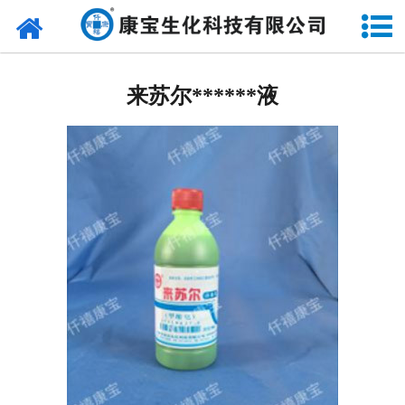
网站首页
酒精系列
来苏尔******液
84******液系列
碘伏系列
碘酊系列
来苏尔系列
双氧水系列
甲紫******液系列
戊二醛******液系列